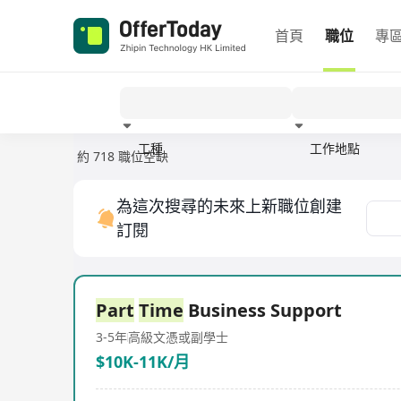
首頁
職位
專
工種
工作地點
約 718 職位空缺
經驗
為這次搜尋的未來上新職位創建
訂閱
Part
Time
Business Support
3-5年
高級文憑或副學士
$10K-11K/月