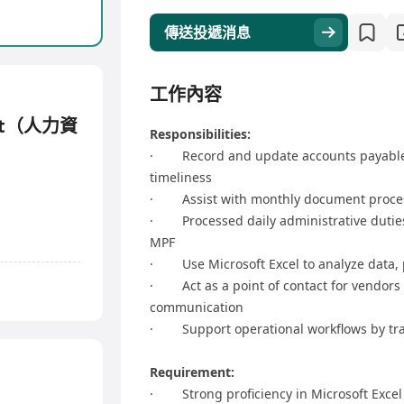
傳送投遞消息
工作內容
tant（人力資
Responsibilities:
· Record and update accounts payable 
timeliness
· Assist with monthly document processi
· Processed daily administrative duties
MPF
· Use Microsoft Excel to analyze data, 
· Act as a point of contact for vendors 
communication
· Support operational workflows by tra
Requirement:
· Strong proficiency in Microsoft Excel (