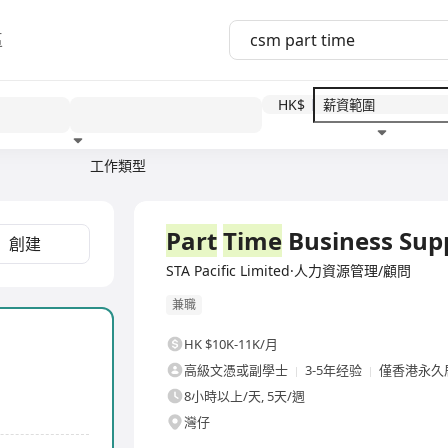
區
HK$
工作類型
教育程度
福利待遇
全職
Part
Time
Business Sup
創建
STA Pacific Limited·人力資源管理/顧問
兼職
HK $10K-11K/月
高級文憑或副學士
3-5年经验
僅香港永久
8小時以上/天, 5天/週
灣仔