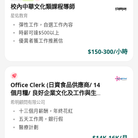
校內中華文化類課程導師
星佑教育
彈性工作，自選工作內容
時薪可達$500以上
優異者獲工作推薦信
$150-300/小時
Office Clerk (日資食品供應商/ 14
個月糧/ 良好企業文化及工作與生活
平衡)
希明顧問有限公司
十三個月薪酬，年終花紅
五天工作周，銀行假
醫療計劃
$14K-16K/月