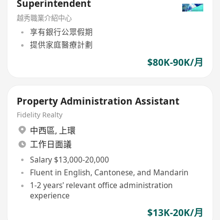
Superintendent
越秀職業介紹中心
享有銀行公眾假期
提供家庭醫療計劃
$80K-90K/月
Property Administration Assistant
Fidelity Realty
中西區
,
上環
工作日面議
Salary $13,000-20,000
Fluent in English, Cantonese, and Mandarin
1-2 years' relevant office administration
experience
$13K-20K/月