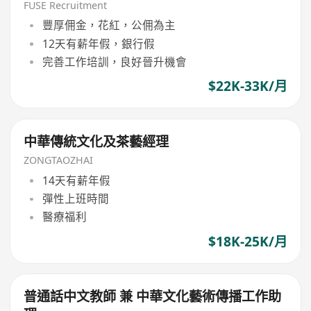
工作環境 / 良好公司文代)
FUSE Recruitment
豐厚佣金，花紅，公佣為主
12天有薪年假，銀行假
完善工作培訓，良好晉升機會
$22K-33K/月
中華傳統文化及茶藝經理
ZONGTAOZHAI
14天有薪年假
彈性上班時間
醫療福利
$18K-25K/月
普通話中文教師 兼 中華文化藝術傳播工作助