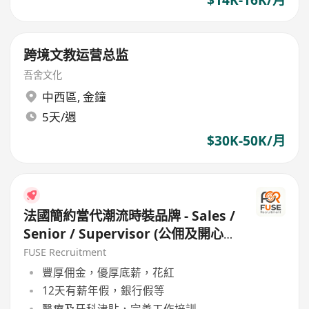
跨境文教运营总监
吾舍文化
中西區
,
金鐘
5天/週
$30K-50K/月
法國簡約當代潮流時裝品牌 - Sales /
Senior / Supervisor (公佣及開心
工作環境 / 良好公司文代)
FUSE Recruitment
豐厚佣金，優厚底薪，花紅
12天有薪年假，銀行假等
醫療及牙科津貼，完善工作培訓