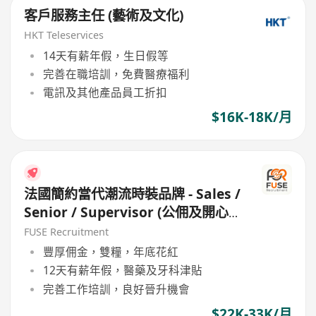
客戶服務主任 (藝術及文化)
HKT Teleservices
14天有薪年假，生日假等
完善在職培訓，免費醫療福利
電訊及其他產品員工折扣
$16K-18K/月
法國簡約當代潮流時裝品牌 - Sales /
Senior / Supervisor (公佣及開心
工作環境 / 良好公司文代)
FUSE Recruitment
豐厚佣金，雙糧，年底花紅
12天有薪年假，醫藥及牙科津貼
完善工作培訓，良好晉升機會
$22K-33K/月