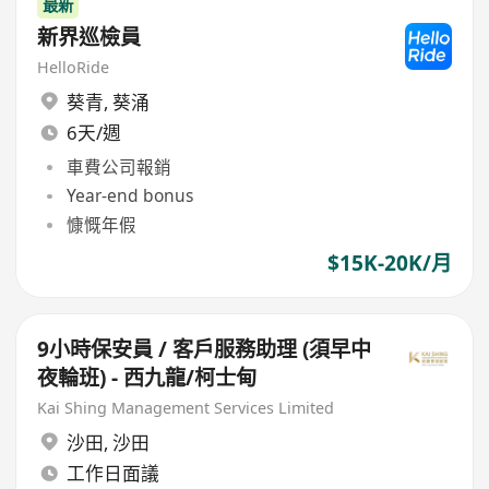
最新
新界巡檢員
HelloRide
葵青
,
葵涌
6天/週
車費公司報銷
Year-end bonus
慷慨年假
$15K-20K/月
9小時保安員 / 客戶服務助理 (須早中
夜輪班) - 西九龍/柯士甸
Kai Shing Management Services Limited
沙田
,
沙田
工作日面議