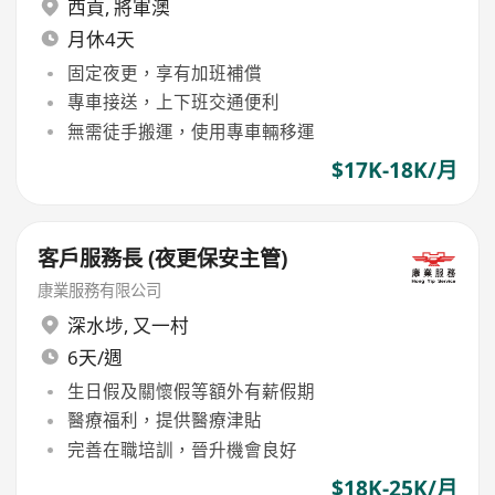
西貢
,
將軍澳
月休4天
固定夜更，享有加班補償
專車接送，上下班交通便利
無需徒手搬運，使用專車輛移運
$17K-18K/月
客戶服務長 (夜更保安主管)
康業服務有限公司
深水埗
,
又一村
6天/週
生日假及關懷假等額外有薪假期
醫療福利，提供醫療津貼
完善在職培訓，晉升機會良好
$18K-25K/月