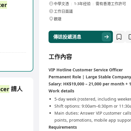
cer
中學文憑
1-3年经验
需有香港工作許可
工作日面議
觀塘
傳送投遞消息
工作內容
VIP Hotline Customer Service Officer
Permanent Role | Large Stable Company |
Salary: HK$19,000 – 21,000 per month + 
icer
請人
Work details
5-day week (rostered, including weeke
Shift options: 9:00am–6:30pm or 11:30a
Main duties: Answer VIP customer calls
points, promotions, mobile app suppor
Requirements