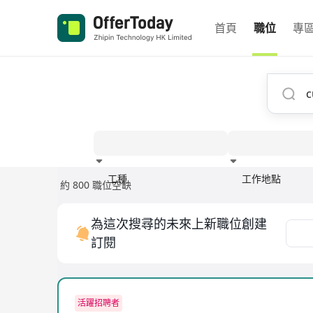
首頁
職位
專
工種
工作地點
約 800 職位空缺
經驗
為這次搜尋的未來上新職位創建
訂閱
活躍招聘者