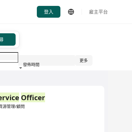
登入
雇主平台
尋
更多
發佈時間
行業
ervice
Officer
d·人力資源管理/顧問