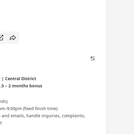
 Central District
1.5 – 2 months bonus
nds)
m–9:00pm (fixed finish time)
 and emails, handle inquiries, complaints,
t