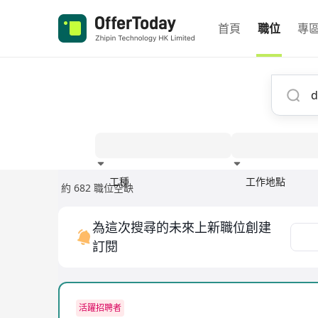
首頁
職位
專
工種
工作地點
約 682 職位空缺
經驗
為這次搜尋的未來上新職位創建
訂閱
活躍招聘者