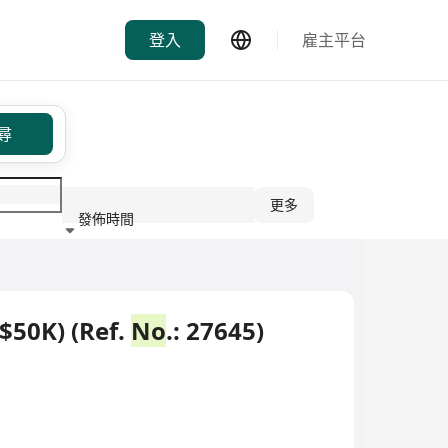
登入
雇主平台
尋
更多
發佈時間
行業
$50K) (Ref.
No
.: 27645)