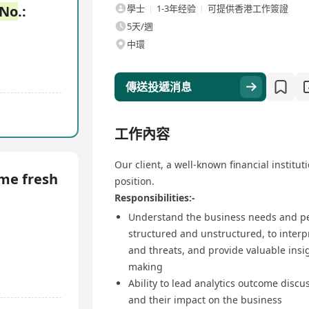
No
.:
學士
1-3年经验
可提供香港工作簽證
5天/週
中環
傳送投遞消息
工作內容
Our client, a well-known financial instituti
me fresh
position.
Responsibilities:-
Understand the business needs and pe
structured and unstructured, to interpr
and threats, and provide valuable insig
making
Ability to lead analytics outcome discus
and their impact on the business