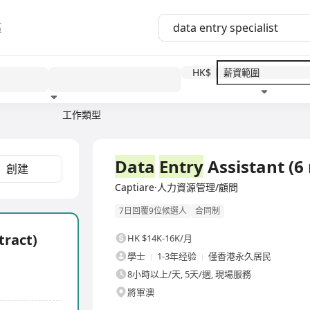
區
HK$
工作類型
教育程度
福利待遇
全職
Data
Entry
Assistant (6
創建
Captiare·人力資源管理/顧問
7日回覆9位候選人
合同制
tract)
HK $14K-16K/月
學士
1-3年经验
僅香港永久居民
8小時以上/天, 5天/週, 現場服務
將軍澳