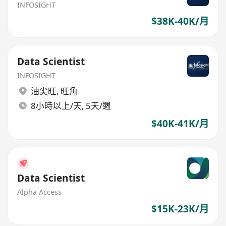
INFOSIGHT
$38K-40K/月
Data Scientist
INFOSIGHT
油尖旺
,
旺角
8小時以上/天, 5天/週
$40K-41K/月
Data Scientist
Alpha Access
$15K-23K/月