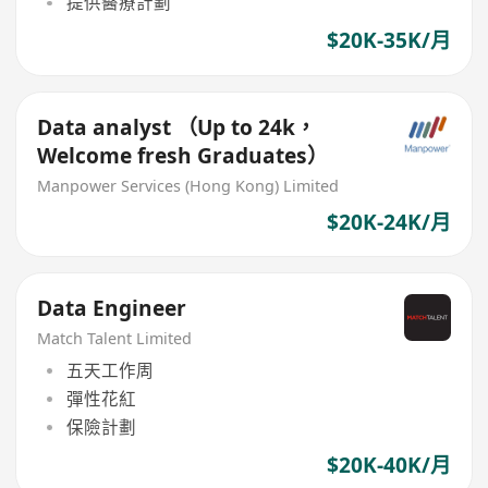
提供醫療計劃
$20K-35K/月
Data analyst （Up to 24k，
Welcome fresh Graduates）
Manpower Services (Hong Kong) Limited
$20K-24K/月
Data Engineer
Match Talent Limited
五天工作周
彈性花紅
保險計劃
$20K-40K/月