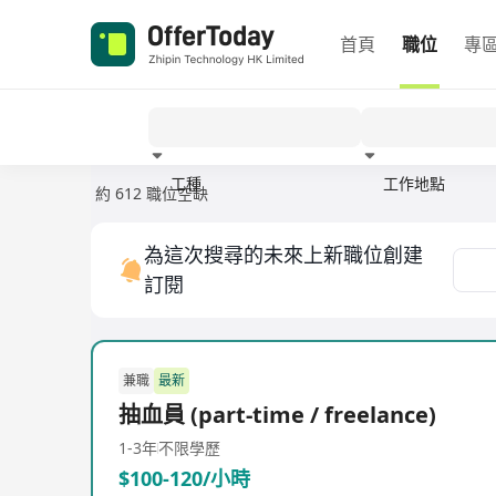
首頁
職位
專
工種
工作地點
約 612 職位空缺
經驗
為這次搜尋的未來上新職位創建
訂閱
兼職
最新
抽血員 (part-time / freelance)
1-3年
不限學歷
$100-120/小時