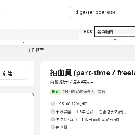
區
HK$
工作類型
教育程度
福利待遇
抽血員 (part-time / freel
創建
尚醫健康·保健美容護理
最新
7日回覆49位候選人
兼職
HK $100-120/小時
不限學歷
1-3年经验
僅香港永久居民
少於4小時/天, 工作日面議, 流動/外勤
長沙灣