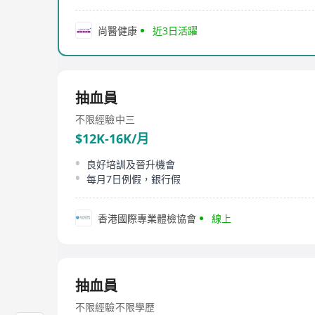
尚醫健康
近3日活躍
抽血員
不限經驗
中三
$12K-16K/月
良好培訓及晉升機會
每月7日例假，銀行假
香港國際專業體檢協會
線上
抽血員
不限經驗
不限學歷