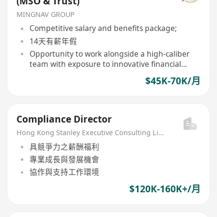
(MSO & Trust)
MINGNAV GROUP
Competitive salary and benefits package;
14天有薪年假
Opportunity to work alongside a high-caliber
team with exposure to innovative financial
products and structures.
$45K-70K/月
Compliance Director
Hong Kong Stanley Executive Consulting Limited
具競爭力之薪酬福利
專業成長與發展機會
協作與支持工作環境
$120K-160K+/月