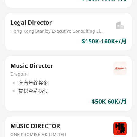
Legal Director
Hong Kong Stanley Executive Consulting Limited
$150K-160K+/月
Music Director
Dragon-i
享有年终奖金
提供全薪病假
$50K-60K/月
MUSIC DIRECTOR
ONE PROMISE HK LIMITED