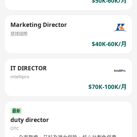
$50K-60K/月
Marketing Director
慧擇國際
$40K-60K/月
IT DIRECTOR
intellipro
$70K-100K/月
最新
duty director
OTC