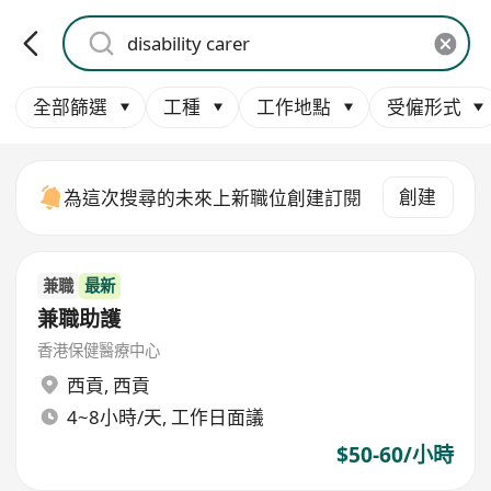
全部篩選
工種
工作地點
受僱形式
創建
為這次搜尋的未來上新職位創建訂閱
兼職
最新
兼職助護
香港保健醫療中心
西貢
,
西貢
4~8小時/天, 工作日面議
$50-60/小時