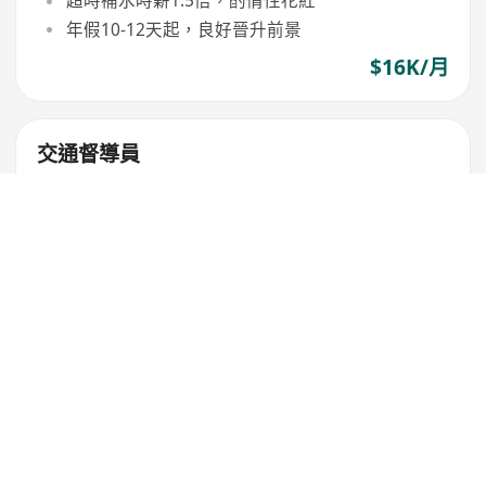
超時補水時薪1.5倍，酌情性花紅
年假10-12天起，良好晉升前景
$16K/月
交通督導員
俊和隧道
新人獎金$12,000
優厚福利包括員工醫療，免費膳食
需持有效之香港駕駛執照 (1牌)
$17K-20K/月
司機收派員(荔枝角)(月薪可達
$33,000)