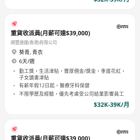
重貨收派員(月薪可達$39,000)
順豐速運(香港)有限公司
葵青
,
青衣
6天/週
勤工獎，生活津貼，豐厚佣金/獎金，季度花紅，
子女讀書津貼
有薪年假12日起，醫療牙科保健
不限學歷及經驗，優先考慮受公司結業影響員工
$32K-39K/月
重貨收派員(月薪可達$39,000)