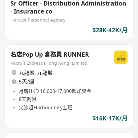
Sr Officer - Distribution Administration
- Insurance co
Harvest Personnel Agency
$28K-42K/月
名店Pop Up 倉務員 RUNNER
Recruit Express (Hong Kong) Limited
九龍城
,
九龍城
5天/週
月薪HKD 16,000-17,000起加獎金
8天例假
尖沙咀Harbour City上班
$16K-17K/月