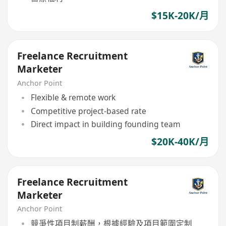
$15K-20K/月
Freelance Recruitment
Marketer
Anchor Point
Flexible & remote work
Competitive project-based rate
Direct impact in building founding team
$20K-40K/月
Freelance Recruitment
Marketer
Anchor Point
競爭性項目制薪酬，根據經驗及項目範圍定制