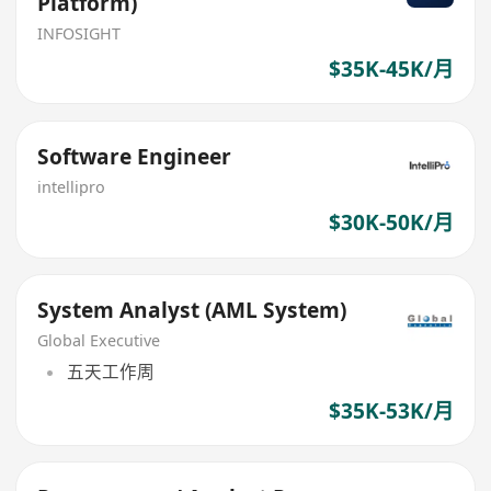
Platform)
INFOSIGHT
$35K-45K/月
Software Engineer
intellipro
$30K-50K/月
System Analyst (AML System)
Global Executive
五天工作周
$35K-53K/月