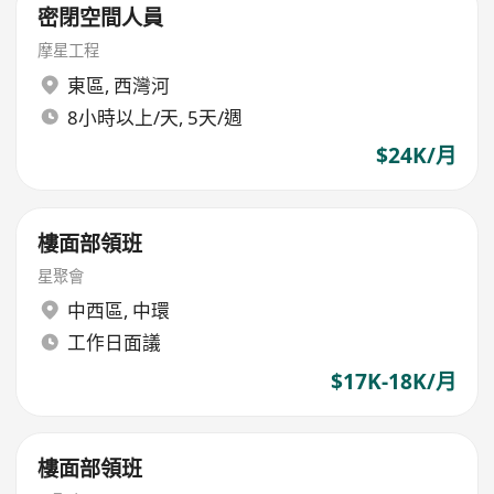
密閉空間人員
摩星工程
東區
,
西灣河
8小時以上/天, 5天/週
$24K/月
樓面部領班
星聚會
中西區
,
中環
工作日面議
$17K-18K/月
樓面部領班