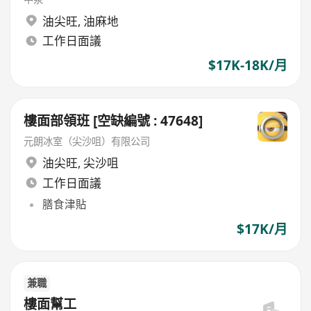
油尖旺
,
油麻地
工作日面議
$17K-18K/月
樓面部領班 [空缺編號 : 47648]
元朗冰室（尖沙咀）有限公司
油尖旺
,
尖沙咀
工作日面議
膳食津貼
$17K/月
兼職
樓面幫工