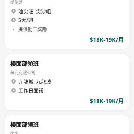
星聚會
油尖旺
,
尖沙咀
5天/週
提供勤工獎勵
$18K-19K/月
樓面部領班
翠元有限公司
九龍城
,
九龍城
工作日面議
$18K-19K/月
樓面部领班
中泉