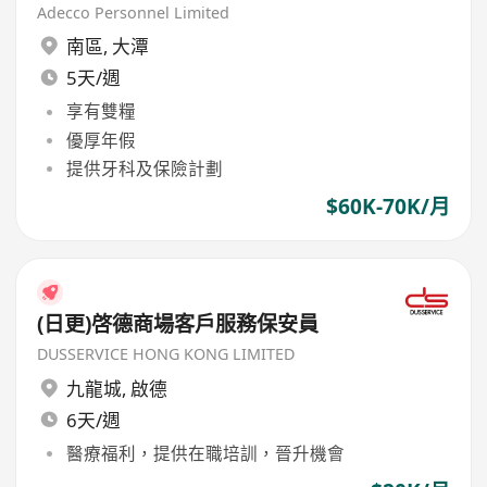
Manager – 高級鐘錶 multi-brand
Adecco Personnel Limited
南區
,
大潭
5天/週
享有雙糧
優厚年假
提供牙科及保險計劃
$60K-70K/月
(日更)啓德商場客戶服務保安員
DUSSERVICE HONG KONG LIMITED
九龍城
,
啟德
6天/週
醫療福利，提供在職培訓，晉升機會