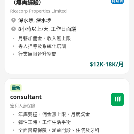
（無需經驗）
Ricacorp Properties Limited
深水埗
,
深水埗
8小時以上/天, 工作日面議
月薪加佣金，收入無上限
專人指導及系統化培訓
行業無限晉升空間
$12K-18K/月
最新
consultant
宏利人壽保險
年底雙糧，佣金無上限，月度獎金
彈性工時，工作生活平衡
全面醫療保險，涵蓋門診、住院及牙科