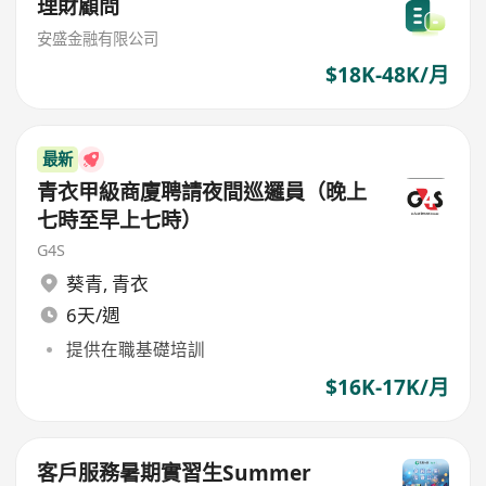
理財顧問
安盛金融有限公司
$18K-48K/月
最新
青衣甲級商廈聘請夜間巡邏員（晚上
七時至早上七時）
G4S
葵青
,
青衣
6天/週
提供在職基礎培訓
$16K-17K/月
客戶服務暑期實習生Summer