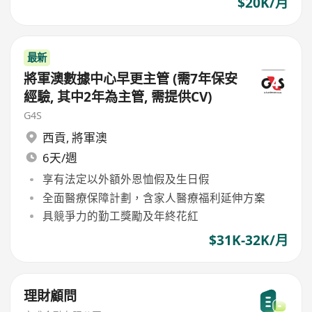
$20K/月
最新
將軍澳數據中心早更主管 (需7年保安
經驗, 其中2年為主管, 需提供CV)
G4S
西貢
,
將軍澳
6天/週
享有法定以外額外恩恤假及生日假
全面醫療保障計劃，含家人醫療福利延伸方案
具競爭力的勤工獎勵及年終花紅
$31K-32K/月
理財顧問