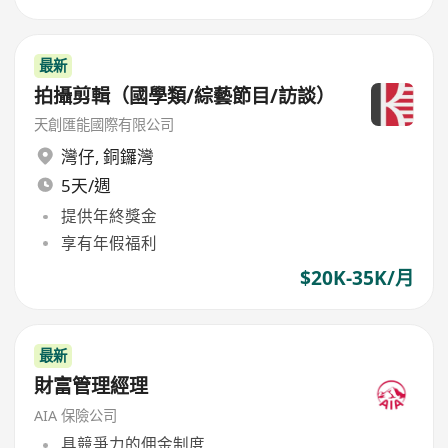
最新
拍攝剪輯（國學類/綜藝節目/訪談）
天創匯能國際有限公司
灣仔
,
銅鑼灣
5天/週
提供年終獎金
享有年假福利
$20K-35K/月
最新
財富管理經理
AIA 保險公司
具競爭力的佣金制度