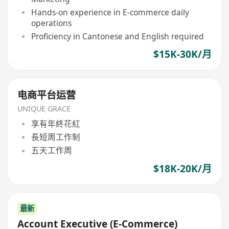
Hands-on experience in E-commerce daily
operations
Proficiency in Cantonese and English required
$15K-30K/月
电商平台运营
UNIQUE GRACE
享有年終花紅
長短周工作制
五天工作周
$18K-20K/月
最新
Account Executive (E-Commerce)