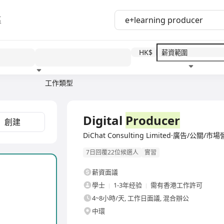
區
HK$
工作類型
教育程度
福利待遇
全職
Digital
Producer
創建
DiChat Consulting Limited·廣告/公關/市
7日回覆22位候選人
實習
薪資面議
學士
1-3年经验
需有香港工作許可
4~8小時/天, 工作日面議, 混合辦公
中環