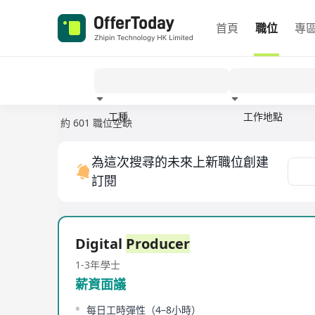
首頁
職位
專
工種
工作地點
約 601 職位空缺
經驗
為這次搜尋的未來上新職位創建
訂閱
Digital
Producer
1-3年
學士
薪資面議
每日工時彈性（4–8小時）