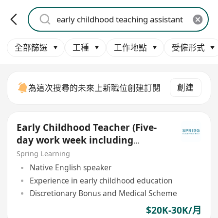
全部篩選
工種
工作地點
受僱形式
創建
為這次搜尋的未來上新職位創建訂閱
Early Childhood Teacher (Five-
day work week including
Saturday and Sunday)
Spring Learning
Native English speaker
Experience in early childhood education
Discretionary Bonus and Medical Scheme
$20K-30K/月