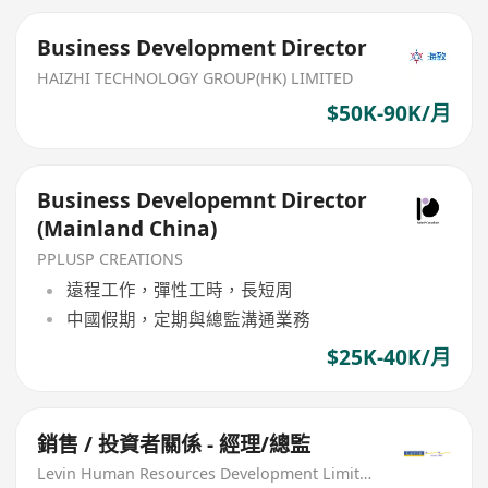
Business Development Director
HAIZHI TECHNOLOGY GROUP(HK) LIMITED
$50K-90K/月
Business Developemnt Director
(Mainland China)
PPLUSP CREATIONS
遠程工作，彈性工時，長短周
中國假期，定期與總監溝通業務
$25K-40K/月
銷售 / 投資者關係 - 經理/總監
Levin Human Resources Development Limited