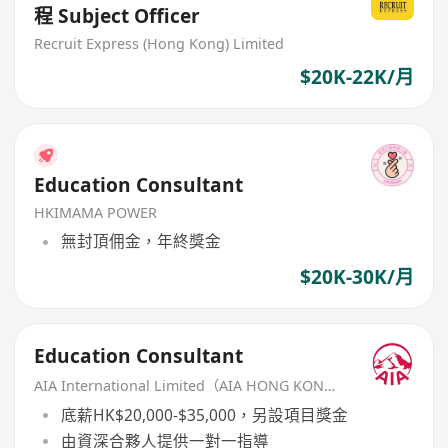
程 Subject Officer
Recruit Express (Hong Kong) Limited
$20K-22K/月
Education Consultant
HKIMAMA POWER
無封頂佣金，年終獎金
$20K-30K/月
Education Consultant
AIA International Limited（AIA HONG KONG）
底薪HK$20,000-$35,000，另設項目獎金
由資深合夥人提供一對一指導