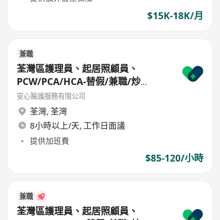
$15K-18K/月
兼職
荃灣區護理員、起居照顧員、
PCW/PCA/HCA-替假/兼職/炒
散/freelance/parttime
安心醫護服務有限公司
荃灣
,
荃灣
8小時以上/天, 工作日面議
提供加班費
$85-120/小時
兼職
荃灣區護理員、起居照顧員、