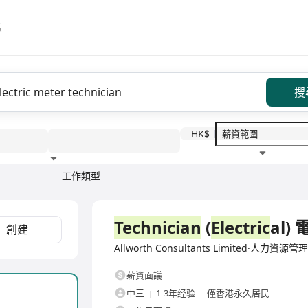
區
搜
HK$
工作類型
教育程度
福利待遇
全職
Technician
(
Electric
al)
創建
Allworth Consultants Limited·人力資源管
薪資面議
中三
1-3年经验
僅香港永久居民