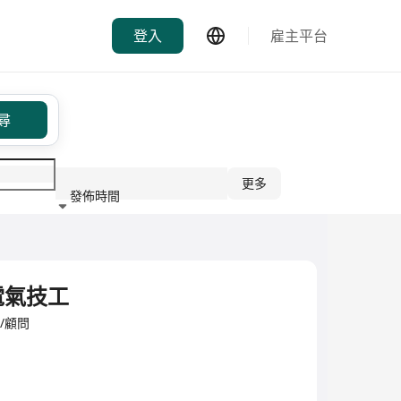
登入
雇主平台
尋
更多
發佈時間
行業
 電氣技工
理/顧問