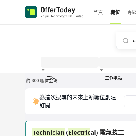
首頁
職位
專
工種
工作地點
約 800 職位空缺
經驗
為這次搜尋的未來上新職位創建
訂閱
Technician
(
Electric
al) 電氣技工