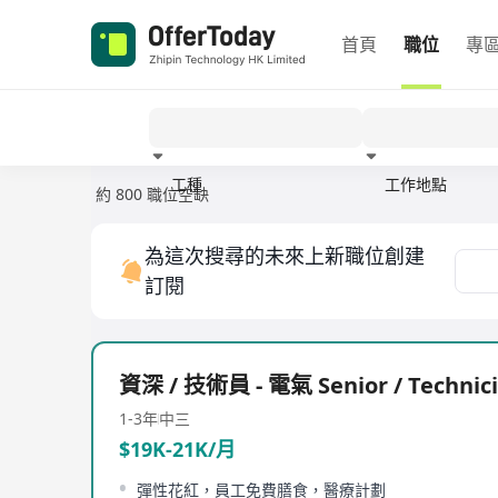
首頁
職位
專
工種
工作地點
約 800 職位空缺
經驗
為這次搜尋的未來上新職位創建
訂閱
資深 / 技術員 - 電氣 Senior / Technic
1-3年
中三
$19K-21K/月
彈性花紅，員工免費膳食，醫療計劃