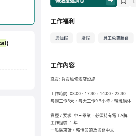
傳送投遞消息
工作福利
恩恤假
婚假
員工免費膳食
cal
)
工作內容
職責: 負責維修酒店設施
工作時間: 08:00 - 17:30，14:00 - 23:30
每週工作5天，每天工作9.5小時，輪班輪休
資歷 / 要求: 中三畢業，必須持有電工A牌
工作經驗: 1 年
一般廣東話，略懂閱讀及書寫中文