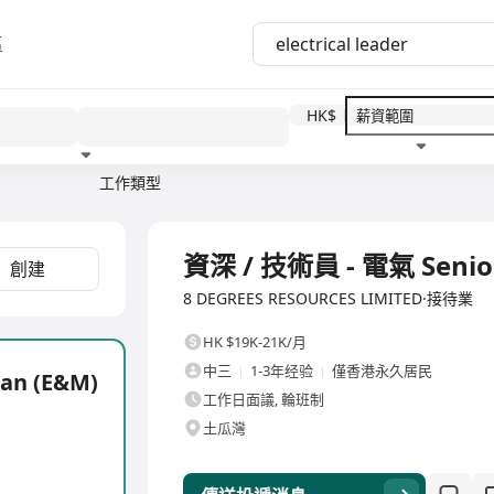
區
HK$
工作類型
教育程度
福利待遇
全職
資深 / 技術員 - 電氣 Senior 
創建
8 DEGREES RESOURCES LIMITED·接待業
HK $19K-21K/月
中三
1-3年经验
僅香港永久居民
ian (E&M)
工作日面議, 輪班制
土瓜灣