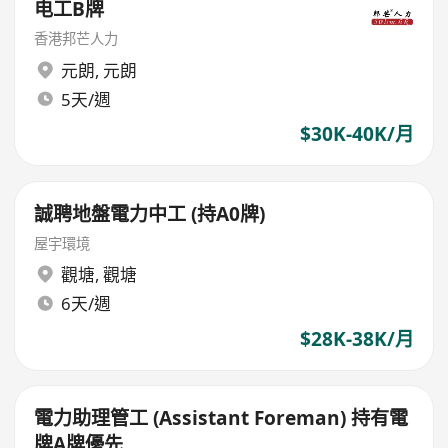
电工B牌
香港邦芒人力
元朗
,
元朗
5天/週
$30K-40K/月
誠聘地盤電力中工 (持A0牌)
屋宇環境
觀塘
,
觀塘
6天/週
$28K-38K/月
電力助理管工 (Assistant Foreman) 持有電
牌A牌優先