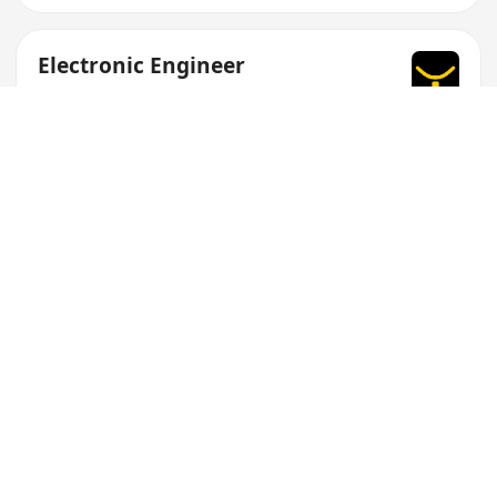
Electronic Engineer
漢陽科技
Design and supplier coordination for BLDC
motors
Bachelor's degree in Electrical Machines or
related fields required
Minimum 5 years experience in motor-related
work
$35K-50K/月
Electronic Engineer
漢陽科技
Design and supplier coordination for BLDC
motors