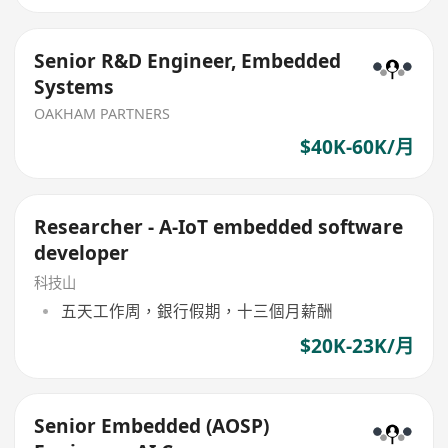
Senior R&D Engineer, Embedded
Systems
OAKHAM PARTNERS
$40K-60K/月
Researcher - A-IoT embedded software
developer
科技山
五天工作周，銀行假期，十三個月薪酬
$20K-23K/月
Senior Embedded (AOSP)