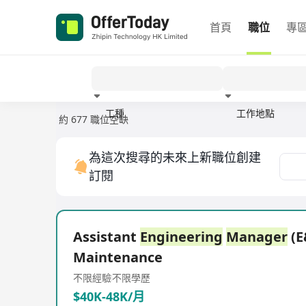
首頁
職位
專
工種
工作地點
約 677 職位空缺
經驗
為這次搜尋的未來上新職位創建
訂閱
Assistant
Engineering
Manager
(E
Maintenance
不限經驗
不限學歷
$40K-48K/月