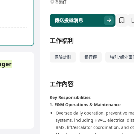
香港仔
傳送投遞消息
工作福利
保險計劃
銀行假
特別/額外事
ager
工作內容
Key Responsibilities
1. E&M Operations & Maintenance
Oversee daily operation, preventive 
systems, including HVAC, electrical dis
BMS, lift/escalator coordination, and ot