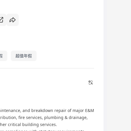
假
超值年假
maintenance, and breakdown repair of major E&M
tribution, fire services, plumbing & drainage,
her critical building services.