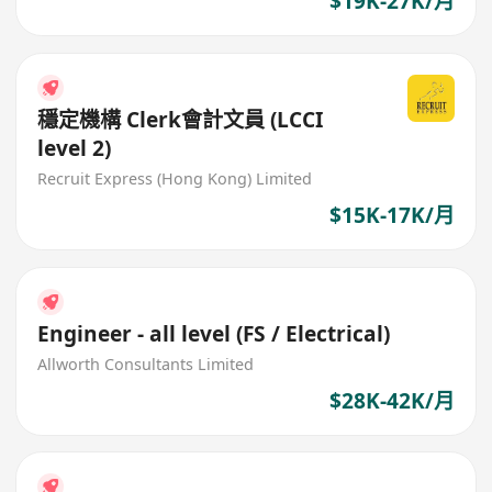
$19K-27K/月
穩定機構 Clerk會計文員 (LCCI
level 2)
Recruit Express (Hong Kong) Limited
$15K-17K/月
Engineer - all level (FS / Electrical)
Allworth Consultants Limited
$28K-42K/月