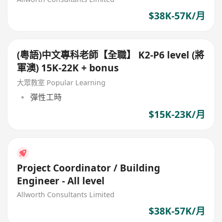
$38K-57K/月
(粵語)中文專科老師【全職】 K2-P6 level (將
軍澳) 15K-22K + bonus
大眾教室 Popular Learning
彈性工時
$15K-23K/月
Project Coordinator / Building
Engineer - All level
Allworth Consultants Limited
$38K-57K/月