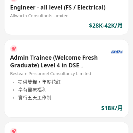
Engineer - all level (FS / Electrical)
Allworth Consultants Limited
$28K-42K/月
Admin Trainee (Welcome Fresh
Graduate) Level 4 in DSE
English (18K)
Besteam Personnel Consultancy Limited
提供雙糧，年度花紅
享有醫療福利
實行五天工作制
$18K/月