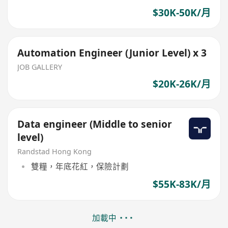
$30K-50K/月
Automation Engineer (Junior Level) x 3
JOB GALLERY
$20K-26K/月
Data engineer (Middle to senior
level)
Randstad Hong Kong
雙糧，年底花紅，保險計劃
$55K-83K/月
加載中