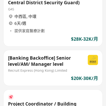
Central District Security Guard)
G4S
中西區
,
中環
6天/週
提供家庭醫療計劃
$28K-32K/月
[Banking Backoffice] Senior
level/AM/ Manager level
Recruit Express (Hong Kong) Limited
$20K-30K/月
Project Coordinator / Building