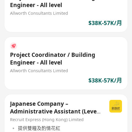
Engineer - All level
Allworth Consultants Limited
$38K-57K/月
Project Coordinator / Building
Engineer - All level
Allworth Consultants Limited
$38K-57K/月
Japanese Company –
Administrative Assistant (Level
N3)
Recruit Express (Hong Kong) Limited
提供雙糧及酌情花紅