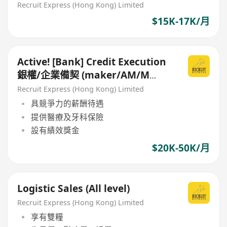
Recruit Express (Hong Kong) Limited
$15K-17K/月
Active! [Bank] Credit Execution
銀權/企業備契 (maker/AM/M
Level)
Recruit Express (Hong Kong) Limited
具競爭力的薪酬待遇
提供醫療及牙科保險
設有績效獎金
$20K-50K/月
Logistic Sales (All level)
Recruit Express (Hong Kong) Limited
享有雙糧