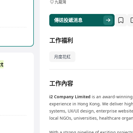
九龍灣
傳送投遞消息
工作福利
月度花紅
ct
工作內容
i2 Company Limited
is an award-winning 
experience in Hong Kong. We deliver high-
systems, UX/UI design, enterprise websi
local NGOs, universities, healthcare orga
With a strong pipeline of exciting project