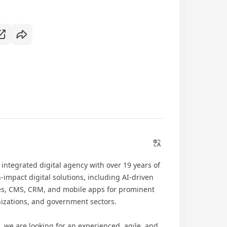
integrated digital agency with over 19 years of
impact digital solutions, including AI-driven
tes, CMS, CRM, and mobile apps for prominent
nizations, and government sectors.
s, we are looking for an experienced, agile, and