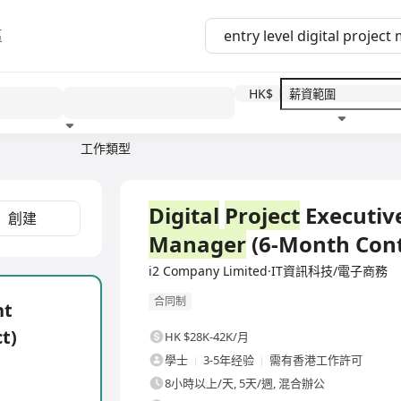
區
HK$
工作類型
教育程度
福利待遇
全職
Digital
Project
Executive
創建
Manager
(6-Month Cont
i2 Company Limited·IT資訊科技/電子商務
合同制
nt
t)
HK $28K-42K/月
學士
3-5年经验
需有香港工作許可
8小時以上/天, 5天/週, 混合辦公