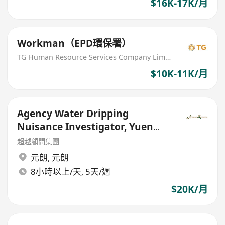
$16K-17K/月
Workman（EPD環保署）
TG Human Resource Services Company Limited
$10K-11K/月
Agency Water Dripping
Nuisance Investigator, Yuen
Long - Government Outsourced
超越顧問集團
元朗
,
元朗
8小時以上/天, 5天/週
$20K/月