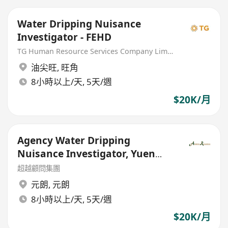
Water Dripping Nuisance
Investigator - FEHD
TG Human Resource Services Company Limited
油尖旺
,
旺角
8小時以上/天, 5天/週
$20K/月
Agency Water Dripping
Nuisance Investigator, Yuen
Long - Government Outsourced
超越顧問集團
元朗
,
元朗
8小時以上/天, 5天/週
$20K/月