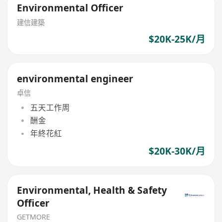
Environmental Officer
建信建築
$20K-25K/月
environmental engineer
卓信
五天工作周
酬金
年終花紅
$20K-30K/月
Environmental, Health & Safety
Officer
GETMORE