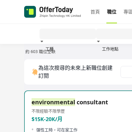
首頁
職位
專
工種
工作地點
約 603 職位空缺
經驗
為這次搜尋的未來上新職位創建
訂閱
environmental
consultant
不限經驗
不限學歷
$15K-20K/月
彈性工時，可在家工作