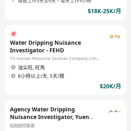
每週工作5天至6天，每天工作9小時
$18K-25K/月
Water Dripping Nuisance
Investigator - FEHD
TG Human Resource Services Company Limited
油尖旺
,
旺角
8小時以上/天, 5天/週
$20K/月
Agency Water Dripping
Nuisance Investigator, Yuen
Long - Government Outsourced
超越顧問集團