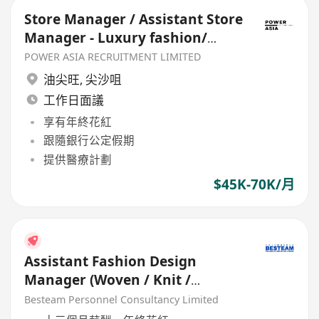
Store Manager / Assistant Store
Manager - Luxury fashion/
Watch & Jewellery
POWER ASIA RECRUITMENT LIMITED
油尖旺
,
尖沙咀
工作日面議
享有年終花紅
跟隨銀行公定假期
提供醫療計劃
$45K-70K/月
Assistant Fashion Design
Manager (Woven / Knit /
Sweater) - 5 days
Besteam Personnel Consultancy Limited