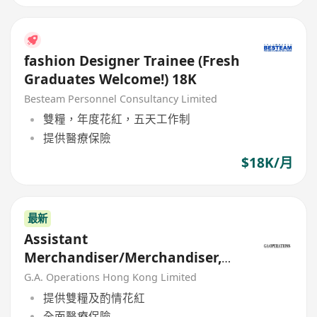
fashion Designer Trainee (Fresh
Graduates Welcome!) 18K
Besteam Personnel Consultancy Limited
雙糧，年度花紅，五天工作制
提供醫療保險
$18K/月
最新
Assistant
Merchandiser/Merchandiser,
Technical in Fashion & Textiles
G.A. Operations Hong Kong Limited
提供雙糧及酌情花紅
全面醫療保險