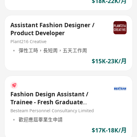
$18K-22K/月
Assistant Fashion Designer /
Product Developer
Plant216 Creative
彈性工時，長短周，五天工作周
$15K-23K/月
Fashion Design Assistant /
Trainee - Fresh Graduate
Welcome (17K - 18K)
Besteam Personnel Consultancy Limited
歡迎應屆畢業生申請
$17K-18K/月