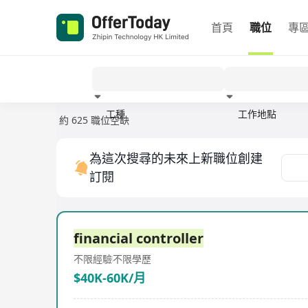
首頁
職位
專
工種
工作地點
約 625 職位空缺
經驗
為這次搜尋的未來上新職位創建
訂閱
financial controller
不限經驗
不限學歷
$40K-60K/月