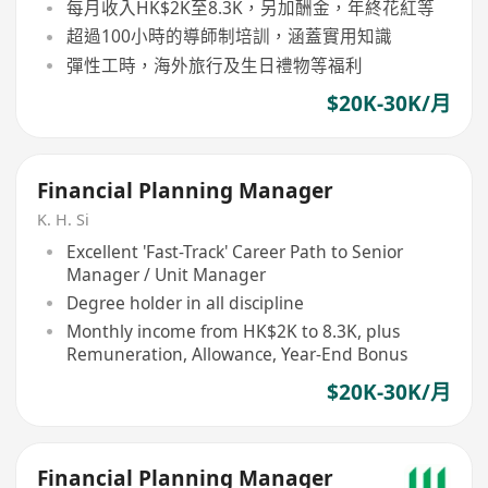
每月收入HK$2K至8.3K，另加酬金，年終花紅等
超過100小時的導師制培訓，涵蓋實用知識
彈性工時，海外旅行及生日禮物等福利
$20K-30K/月
Financial Planning Manager
K. H. Si
Excellent 'Fast-Track' Career Path to Senior
Manager / Unit Manager
Degree holder in all discipline
Monthly income from HK$2K to 8.3K, plus
Remuneration, Allowance, Year-End Bonus
$20K-30K/月
Financial Planning Manager