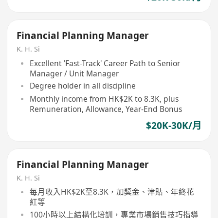
Financial Planning Manager
K. H. Si
Excellent 'Fast-Track' Career Path to Senior
Manager / Unit Manager
Degree holder in all discipline
Monthly income from HK$2K to 8.3K, plus
Remuneration, Allowance, Year-End Bonus
$20K-30K/月
Financial Planning Manager
K. H. Si
每月收入HK$2K至8.3K，加獎金、津貼、年終花
紅等
100小時以上結構化培訓，專業市場銷售技巧指導