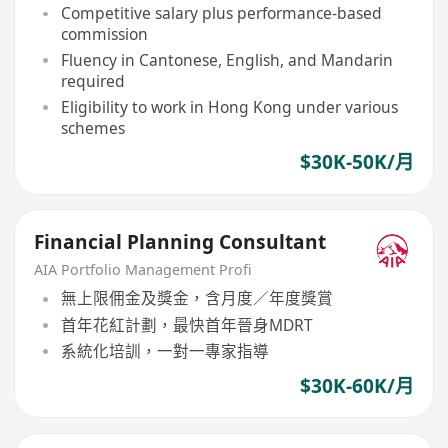
Competitive salary plus performance-based
commission
Fluency in Cantonese, English, and Mandarin
required
Eligibility to work in Hong Kong under various
schemes
$30K-50K/月
Financial Planning Consultant
AIA Portfolio Management Profi
無上限佣金及獎金，含月度／年度獎賞
首年花紅計劃，最快首年晉身MDRT
系統化培訓，一對一專家指導
$30K-60K/月