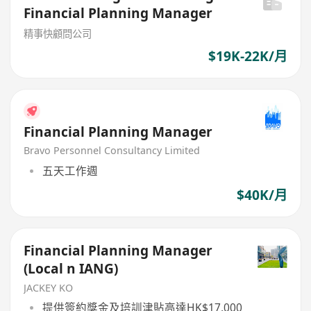
Financial Planning Manager
精事快顧問公司
$19K-22K/月
Financial Planning Manager
Bravo Personnel Consultancy Limited
五天工作週
$40K/月
Financial Planning Manager
(Local n IANG)
JACKEY KO
提供簽約獎金及培訓津貼高達HK$17,000