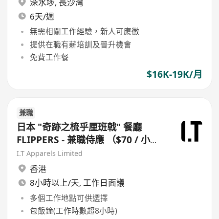
深水埗
,
長沙灣
6天/週
無需相關工作經驗，新人可應徵
提供在職有薪培訓及晉升機會
免費工作餐
$16K-19K/月
兼職
日本 "奇跡之梳乎厘班戟" 餐廳
FLIPPERS - 兼職侍應 （$70 / 小
時）
I.T Apparels Limited
香港
8小時以上/天, 工作日面議
多個工作地點可供選擇
包飯鐘(工作時數超8小時)