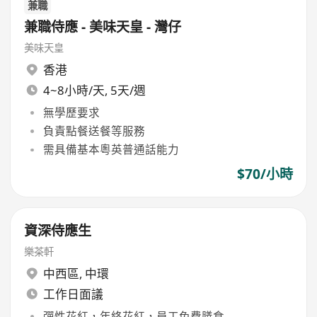
兼職
兼職侍應 - 美味天皇 - 灣仔
美味天皇
香港
4~8小時/天, 5天/週
無學歷要求
負責點餐送餐等服務
需具備基本粵英普通話能力
$70/小時
資深侍應生
樂茶軒
中西區
,
中環
工作日面議
彈性花紅，年終花紅，員工免費膳食