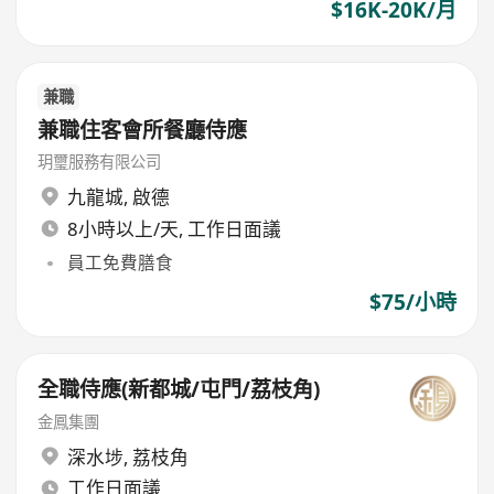
$16K-20K/月
兼職
兼職住客會所餐廳侍應
玥璽服務有限公司
九龍城
,
啟德
8小時以上/天, 工作日面議
員工免費膳食
$75/小時
全職侍應(新都城/屯門/荔枝角)
金鳳集團
深水埗
,
荔枝角
工作日面議