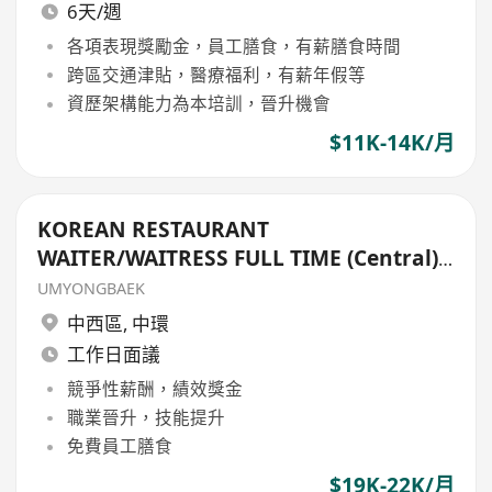
6天/週
各項表現獎勵金，員工膳食，有薪膳食時間
跨區交通津貼，醫療福利，有薪年假等
資歷架構能力為本培訓，晉升機會
$11K-14K/月
KOREAN RESTAURANT
WAITER/WAITRESS FULL TIME (Central)
韓國餐廳侍應全職
UMYONGBAEK
中西區
,
中環
工作日面議
競爭性薪酬，績效獎金
職業晉升，技能提升
免費員工膳食
$19K-22K/月