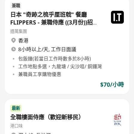
兼職
日本 "奇跡之梳乎厘班戟" 餐廳
FLIPPERS - 兼職侍應 ((3月份))招聘
日 - 銅鑼灣
遵萬集團
香港
8小時以上/天, 工作日面議
包飯鐘(若當日工作時數多於8小時)
工作地點多選，九龍塘 / 尖沙咀/ 銅鑼灣
兼職員工享購物優惠
$70/小時
最新
全職樓面侍應（歡迎新移民）
港口味