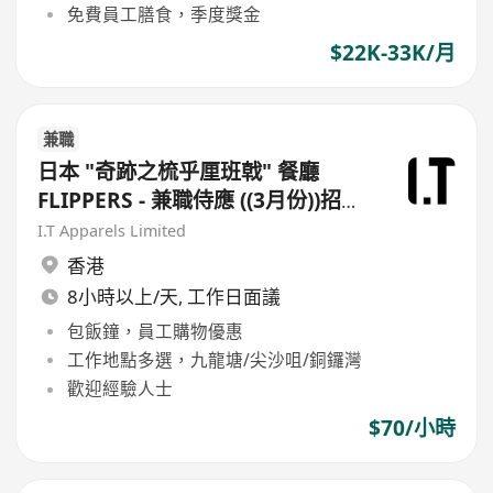
免費員工膳食，季度獎金
$22K-33K/月
兼職
日本 "奇跡之梳乎厘班戟" 餐廳
FLIPPERS - 兼職侍應 ((3月份))招聘
日 - 銅鑼灣
I.T Apparels Limited
香港
8小時以上/天, 工作日面議
包飯鐘，員工購物優惠
工作地點多選，九龍塘/尖沙咀/銅鑼灣
歡迎經驗人士
$70/小時