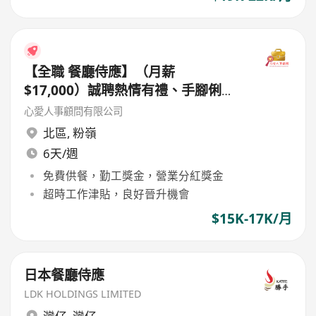
【全職 餐廳侍應】（月薪
$17,000）誠聘熱情有禮、手腳俐落
的侍應夥伴加入
心愛人事顧問有限公司
北區
,
粉嶺
6天/週
免費供餐，勤工獎金，營業分紅獎金
超時工作津貼，良好晉升機會
$15K-17K/月
日本餐廳侍應
LDK HOLDINGS LIMITED