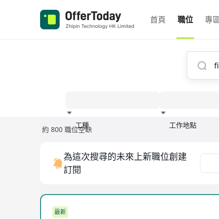
首頁
職位
專
工種
工作地點
約 800 職位空缺
經驗
為這次搜尋的未來上新職位創建
訂閱
最新