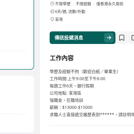
不限學歷
不限經驗
僅香港永久居民
6天/週, 流動/外勤
荃灣
傳送投遞消息
工作內容
學歷及經驗不拘（歡迎白紙／畢業生）
工作時間:上午9:00至下午6:00
每週工作6天，銀行假期
公司地點: 荃灣區
強職金，在職培訓
薪酬：$13000-$15000
求職人士直接遞交履歷表到******，請註明