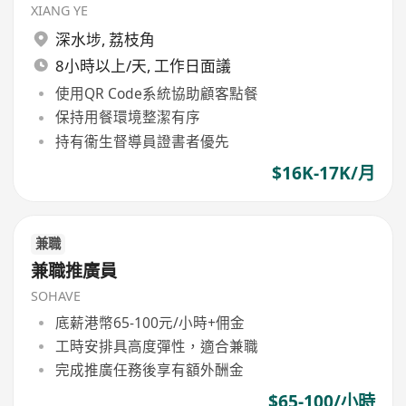
XIANG YE
深水埗
,
荔枝角
8小時以上/天, 工作日面議
使用QR Code系統協助顧客點餐
保持用餐環境整潔有序
持有衞生督導員證書者優先
$16K-17K/月
兼職
兼職推廣員
SOHAVE
底薪港幣65-100元/小時+佣金
工時安排具高度彈性，適合兼職
完成推廣任務後享有額外酬金
$65-100/小時