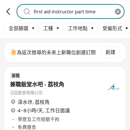
全部篩選
工種
工作地點
受僱形式
創建
為這次搜尋的未來上新職位創建訂閱
兼職
兼職飯堂水吧 - 荔枝角
泛亞飲食有限公司
深水埗
,
荔枝角
4~8小時/天, 工作日面議
學歷及工作經驗不拘
免費膳食