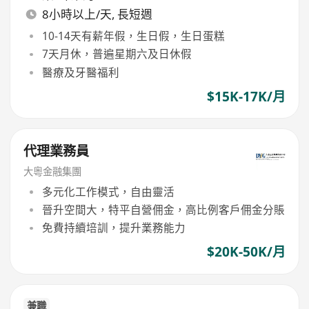
8小時以上/天, 長短週
10-14天有薪年假，生日假，生日蛋糕
7天月休，普遍星期六及日休假
醫療及牙醫福利
$15K-17K/月
代理業務員
大粵金融集團
多元化工作模式，自由靈活
晉升空間大，特平自營佣金，高比例客戶佣金分賬
免費持續培訓，提升業務能力
$20K-50K/月
兼職