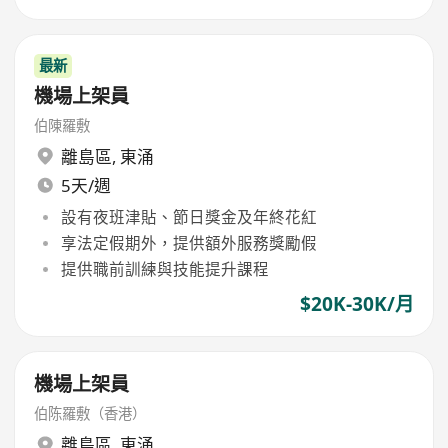
最新
機場上架員
伯陳羅敷
離島區
,
東涌
5天/週
設有夜班津貼、節日獎金及年終花紅
享法定假期外，提供額外服務獎勵假
提供職前訓練與技能提升課程
$20K-30K/月
機場上架員
伯陈羅敷（香港）
離島區
,
東涌