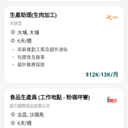
生產助理(生肉加工)
大快活
大埔
,
大埔
6天/週
底薪連勤工獎及額外津貼
包膳食及廠車
額外醫療保險
$12K-13K/月
食品生產員 (工作地點 - 粉嶺坪輋)
超力國際食品有限公司
北區
,
沙頭角
6天/週