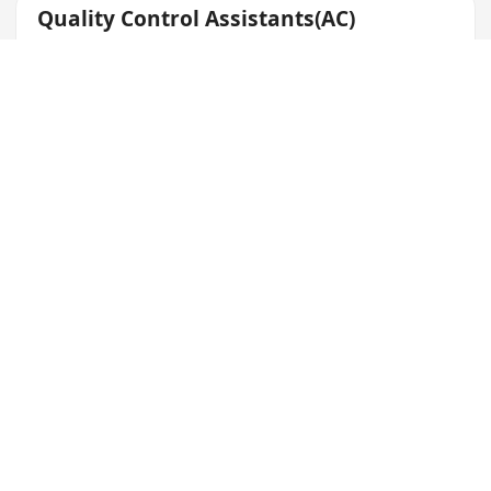
Quality Control Assistants(AC)
Chee Cheung Hing
九龍城
,
紅磡
5天/週
五天工作周，銀行假
交通津貼
醫療計劃
$21K-25K/月
Quality Control Assistant
MEAT LAB
葵青
,
葵涌
6天/週
14天年休，婚假，恩恤假