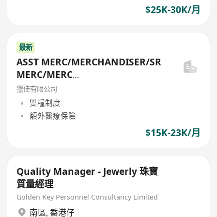
$25K-30K/月
最新
ASST MERC/MERCHANDISER/SR
MERC/MERC
MGR(GARMENT/FABRIC/TRIMS/
獵佳有限公司
HDBAG/SUNDRIES) ..
雙糧制度
額外醫療保險
$15K-23K/月
Quality Manager - Jewerly 珠寶
質量經理
Golden Key Personnel Consultancy Limited
南區
,
香港仔