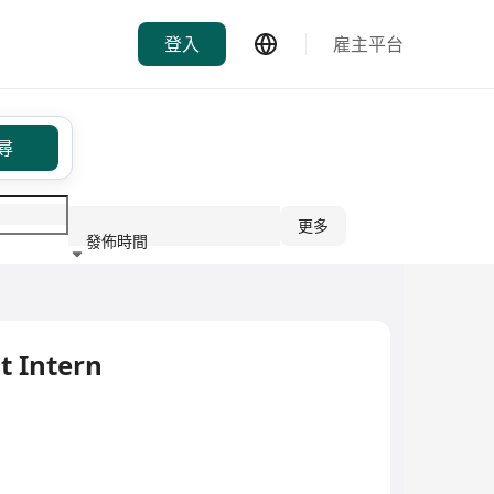
登入
雇主平台
尋
更多
發佈時間
行業
 Intern