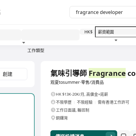
區
HK$
工作類型
教育程度
福利待遇
全職
氣味引導師
Fragrance
co
創建
观夏tosummer·零售/消費品
HK $13K-20K/月
,
高傭金+底薪
不限學歷
不限經驗
需有香港工作許可
工作日面議, 輪班制
銅鑼灣