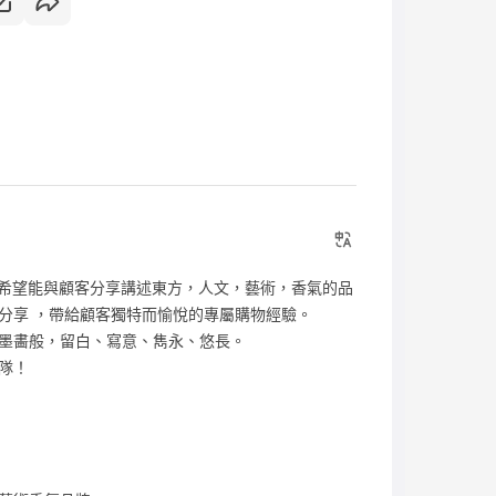
師，希望能與顧客分享講述東方，人文，藝術，香氣的品
分享 ，帶給顧客獨特而愉悅的專屬購物經驗。
墨畵般，留白、寫意、雋永、悠長。
隊！