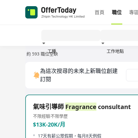
首頁
職位
專
工種
工作地點
約 593 職位空缺
經驗
為這次搜尋的未來上新職位創建
訂閱
氣味引導師
Fragrance
consultant
不限經驗
不限學歷
$13K-20K/月
17天有薪公眾假期，每月8天例假