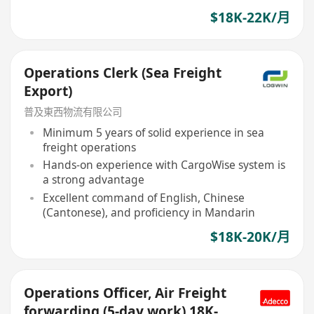
$18K-22K/月
Operations Clerk (Sea Freight
Export)
普及東西物流有限公司
Minimum 5 years of solid experience in sea
freight operations
Hands-on experience with CargoWise system is
a strong advantage
Excellent command of English, Chinese
(Cantonese), and proficiency in Mandarin
$18K-20K/月
Operations Officer, Air Freight
forwarding (5-day work) 18K-