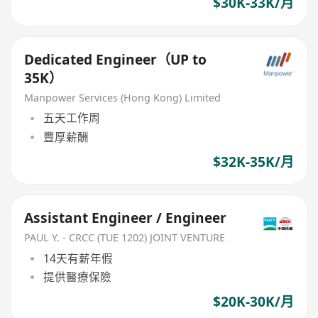
$30K-33K/月
Dedicated Engineer（UP to
35K）
Manpower Services (Hong Kong) Limited
五天工作周
豐厚薪酬
$32K-35K/月
Assistant Engineer / Engineer
PAUL Y. - CRCC (TUE 1202) JOINT VENTURE
14天有薪年假
提供醫療保險
$20K-30K/月