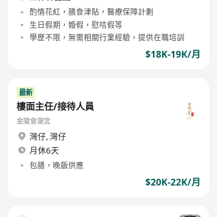
酌情花紅，膳食津貼，醫療保障計劃
生日假期，婚假，慰唁假等
學歷不限，無需相關行業經驗，提供在職培訓
$18K-19K/月
最新
樓面主任/接待人員
金陵會潮宮
灣仔
,
灣仔
月休6天
包膳，晚飯供應
$20K-22K/月