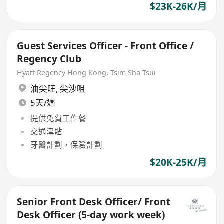
$23K-26K/月
Guest Services Officer - Front Office /
Regency Club
Hyatt Regency Hong Kong, Tsim Sha Tsui
油尖旺
,
尖沙咀
5天/週
提供免費工作餐
交通津貼
牙醫計劃，保險計劃
$20K-25K/月
Senior Front Desk Officer/ Front
Desk Officer (5-day work week)