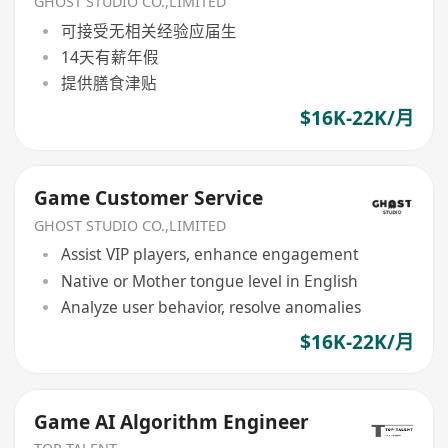
GHOST STUDIO CO.,LIMITED
可接受无相关经验应届生
14天有薪年假
提供膳食津贴
$16K-22K/月
Game Customer Service
GHOST STUDIO CO.,LIMITED
Assist VIP players, enhance engagement
Native or Mother tongue level in English
Analyze user behavior, resolve anomalies
$16K-22K/月
Game AI Algorithm Engineer