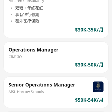
Company
Mclaren Consultancy
双粮，年终花红
享有银行假期
额外医疗保险
$30K-35K/月
Operations Manager
CIMIGO
$30K-50K/月
Senior Operations Manager
AISL Harrow Schools
$50K-54K/月