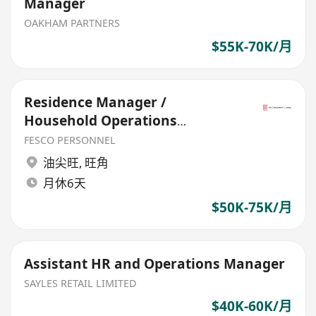
Manager
OAKHAM PARTNERS
$55K-70K/月
Residence Manager /
Household Operations
Manager
FESCO PERSONNEL
油尖旺
,
旺角
月休6天
$50K-75K/月
Assistant HR and Operations Manager
SAYLES RETAIL LIMITED
$40K-60K/月