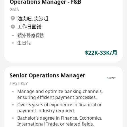
Operations Manager - F&B
GAIA
油尖旺
,
尖沙咀
工作日面議
額外醫療保險
生日假
$22K-33K/月
Senior Operations Manager
HASHKEY
Manage and optimize banking channels,
ensuring efficient payment processes.
Over 5 years of experience in financial or
payment industry required.
Bachelor’s degree in Finance, Economics,
International Trade, or related fields.